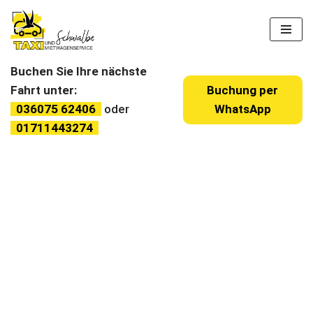
Zum
Inhalt
Buchen Sie Ihre nächste
springen
Fahrt unter:
Buchung per
036075 62406
oder
WhatsApp
01711443274